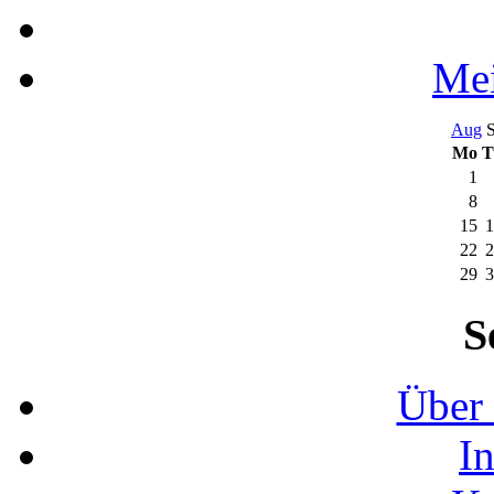
Mei
Aug
S
Mo
T
1
8
15
1
22
2
29
3
S
Über 
I